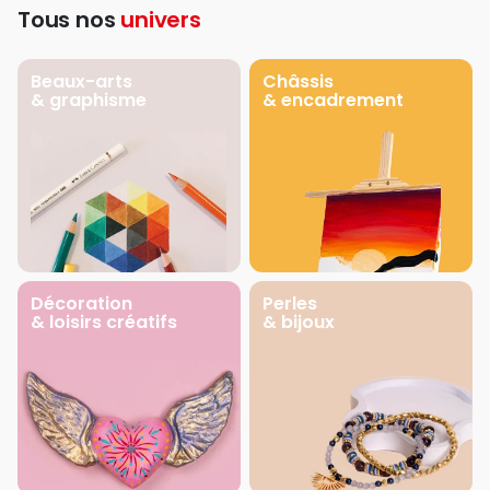
Tous nos
univers
Beaux-arts
Châssis
& graphisme
& encadrement
Décoration
Perles
& loisirs créatifs
& bijoux