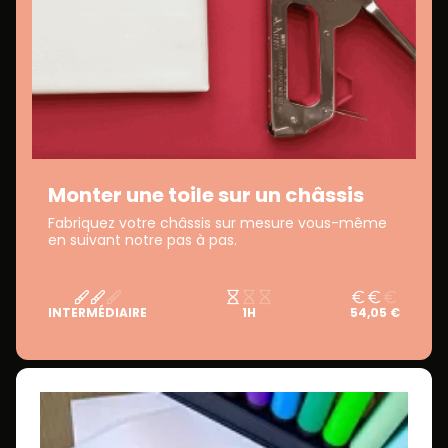
Monter une toile sur un châssis
Fabriquez votre châssis sur mesure vous-même
en suivant notre pas à pas.
INTERMÉDIAIRE
1H
54,05 €