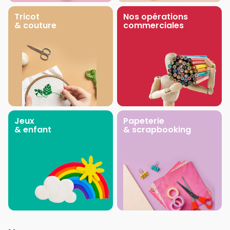
Tricot
Nos opérations
& couture
commerciales
Jeux
Papeterie
& enfant
& scrapbooking