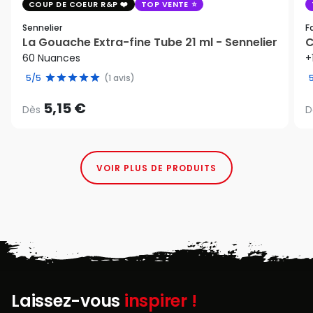
COUP DE COEUR R&P
TOP VENTE
Sennelier
F
La Gouache Extra-fine Tube 21 ml - Sennelier
C
60 Nuances
+
5/5
(1 avis)
5,15 €
Dès
D
VOIR PLUS DE PRODUITS
Laissez-vous
inspirer !