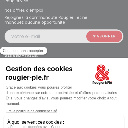
Rougier&Plé
Nos offres d’emploi
Rejoignez la communauté Rougier et ne
manquez aucune opportunité
Votre e-mail
Suivez-nous
Rougier et Plé 2024 Copyright
jusqu'au Samedi à 09:30
Mentions légales
Conditions générales des ventes