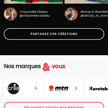
Chaumière Oiseau
Artclay in Wonder
@chaumiere.oiseau
@artclay_in_won
PARTAGEZ VOS CRÉATIONS
Nos marques
vous
DÉCOUVREZ TOUTES NOS MARQUES