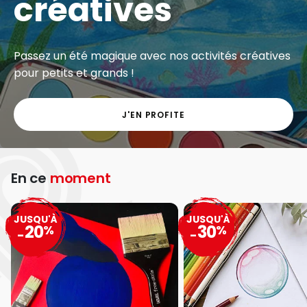
créatives
Passez un été magique avec nos activités créatives
pour petits et grands !
J'EN PROFITE
En ce
moment
JUSQU'À
JUSQU'À
20
30
%
%
-
-