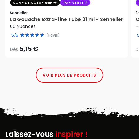
COUP DE COEUR R&P
TOP VENTE
Sennelier
F
La Gouache Extra-fine Tube 21 ml - Sennelier
C
60 Nuances
+
5/5
(1 avis)
5,15 €
Dès
D
VOIR PLUS DE PRODUITS
Laissez-vous
inspirer !