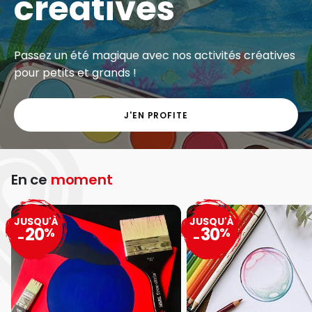
créatives
Passez un été magique avec nos activités créatives
pour petits et grands !
J'EN PROFITE
En ce
moment
JUSQU'À
JUSQU'À
20
30
%
%
-
-