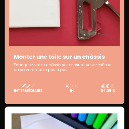
Monter une toile sur un châssis
Fabriquez votre châssis sur mesure vous-même
en suivant notre pas à pas.
INTERMÉDIAIRE
1H
54,05 €