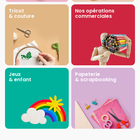
Tricot
Nos opérations
& couture
commerciales
Jeux
Papeterie
& enfant
& scrapbooking