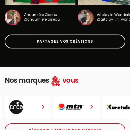
Chaumière Oiseau
Artclay in Wonder
@chaumiere.oiseau
@artclay_in_won
PARTAGEZ VOS CRÉATIONS
Nos marques
vous