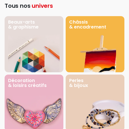
Tous nos
univers
Beaux-arts
Châssis
& graphisme
& encadrement
Décoration
Perles
& loisirs créatifs
& bijoux