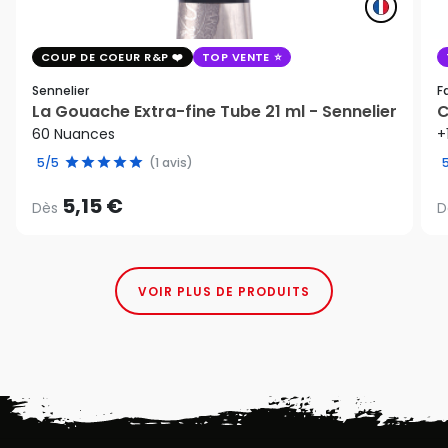
COUP DE COEUR R&P
TOP VENTE
Sennelier
F
La Gouache Extra-fine Tube 21 ml - Sennelier
C
60 Nuances
+
5/5
(1 avis)
5,15 €
Dès
D
VOIR PLUS DE PRODUITS