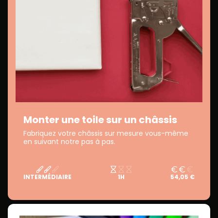
Monter une toile sur un châssis
Fabriquez votre châssis sur mesure vous-même
en suivant notre pas à pas.
INTERMÉDIAIRE
1H
54,05 €