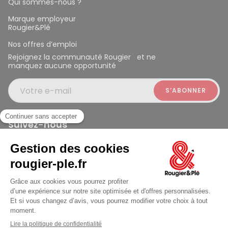
Qui sommes-nous ?
Marque employeur
Rougier&Plé
Nos offres d’emploi
Rejoignez la communauté Rougier et ne
manquez aucune opportunité
Votre e-mail
Suivez-nous
Rougier et Plé 2024 Copyright
jusqu'au Lundi à 09:30
Mentions légales