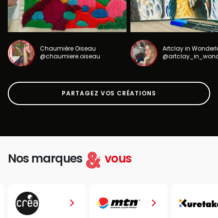
Chaumière Oiseau
Artclay in Wonder
@chaumiere.oiseau
@artclay_in_won
PARTAGEZ VOS CRÉATIONS
Nos marques
vous