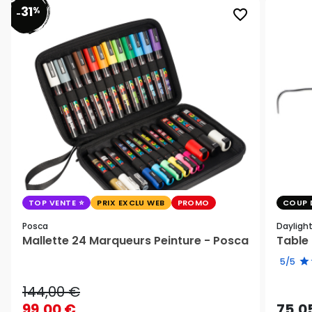
31
%
favorite_border
-
TOP VENTE
PRIX EXCLU WEB
PROMO
COUP 
Posca
Dayligh
Mallette 24 Marqueurs Peinture - Posca
Table 
5/5
144,00 €
99,00 €
75,0