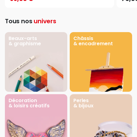
Tous nos
univers
Beaux-arts
Châssis
& graphisme
& encadrement
Décoration
Perles
& loisirs créatifs
& bijoux