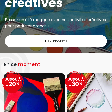
créatives
Passez un été magique avec nos activités créatives
pour petits et grands !
J'EN PROFITE
En ce
moment
JUSQU'À
JUSQU'À
20
30
%
%
-
-