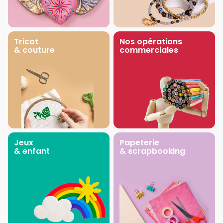
Tricot
Nos opérations
& couture
commerciales
Jeux
Papeterie
& enfant
& scrapbooking