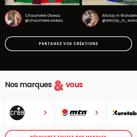
Chaumière Oiseau
Artclay in Wonder
@chaumiere.oiseau
@artclay_in_won
PARTAGEZ VOS CRÉATIONS
Nos marques
vous