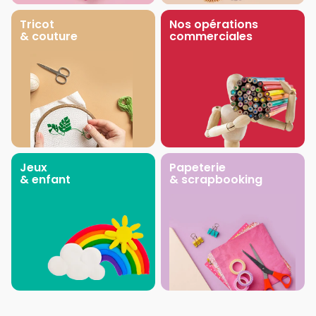
Tricot
Nos opérations
& couture
commerciales
Jeux
Papeterie
& enfant
& scrapbooking