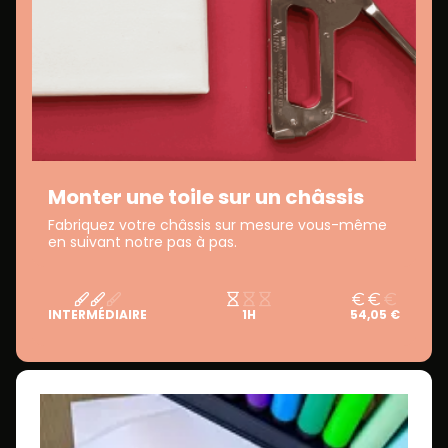
Monter une toile sur un châssis
Fabriquez votre châssis sur mesure vous-même
en suivant notre pas à pas.
INTERMÉDIAIRE
1H
54,05 €