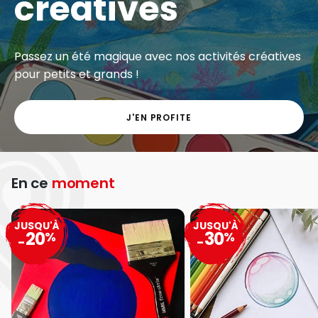
créatives
Passez un été magique avec nos activités créatives
pour petits et grands !
J'EN PROFITE
En ce
moment
JUSQU'À
JUSQU'À
20
30
%
%
-
-