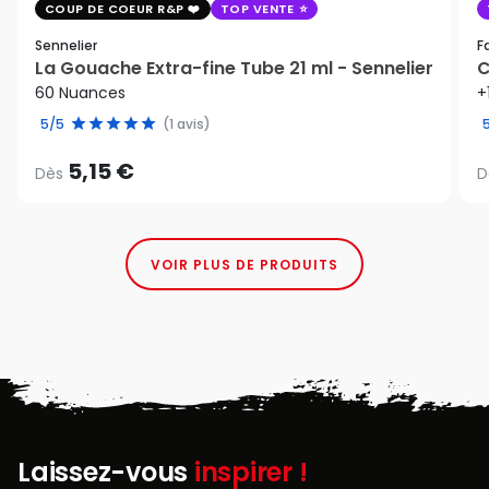
COUP DE COEUR R&P
TOP VENTE
Sennelier
F
La Gouache Extra-fine Tube 21 ml - Sennelier
C
60 Nuances
+
5/5
(1 avis)
5,15 €
Dès
D
VOIR PLUS DE PRODUITS
Laissez-vous
inspirer !