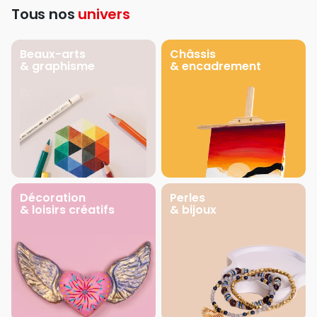
Tous nos
univers
Beaux-arts
Châssis
& graphisme
& encadrement
Décoration
Perles
& loisirs créatifs
& bijoux