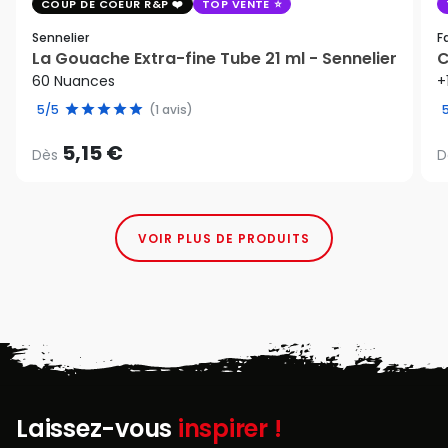
COUP DE COEUR R&P
TOP VENTE
Sennelier
F
La Gouache Extra-fine Tube 21 ml - Sennelier
C
60 Nuances
+
5/5
(1 avis)
5,15 €
Dès
D
VOIR PLUS DE PRODUITS
Laissez-vous
inspirer !