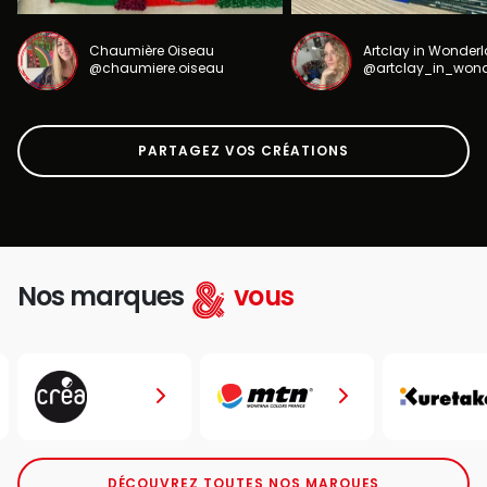
Chaumière Oiseau
Artclay in Wonder
@chaumiere.oiseau
@artclay_in_won
PARTAGEZ VOS CRÉATIONS
Nos marques
vous
DÉCOUVREZ TOUTES NOS MARQUES