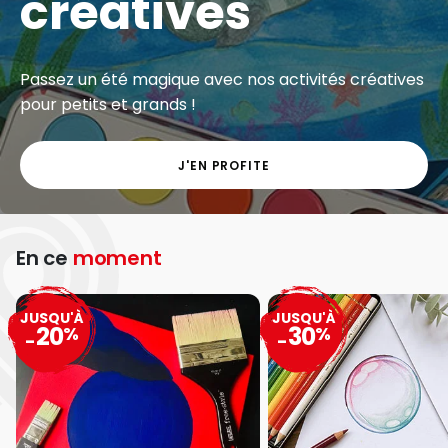
créatives
Passez un été magique avec nos activités créatives
pour petits et grands !
J'EN PROFITE
En ce
moment
JUSQU'À
JUSQU'À
20
30
%
%
-
-