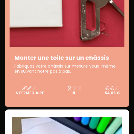
Monter une toile sur un châssis
Fabriquez votre châssis sur mesure vous-même
en suivant notre pas à pas.
INTERMÉDIAIRE
1H
54,05 €