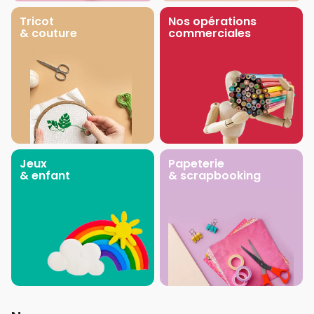
Tricot
Nos opérations
& couture
commerciales
Jeux
Papeterie
& enfant
& scrapbooking