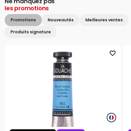
Ne manquez pas
les
promotions
Promotions
Nouveautés
Meilleures ventes
Produits signature
favorite_border