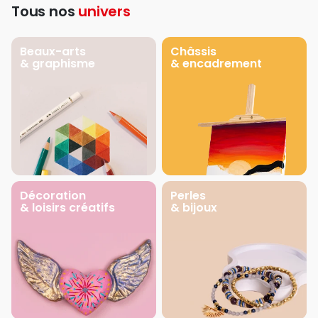
Tous nos
univers
Beaux-arts
Châssis
& graphisme
& encadrement
Décoration
Perles
& loisirs créatifs
& bijoux