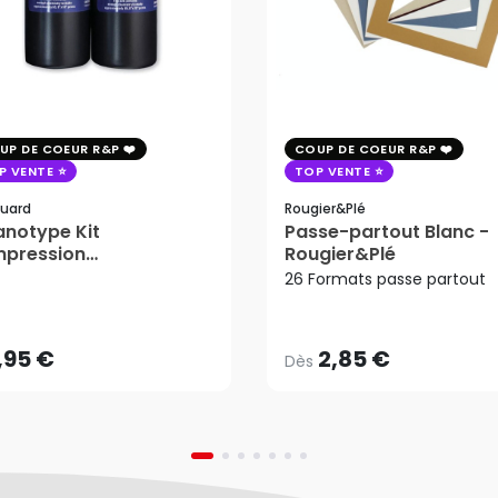
UP DE COEUR R&P
COUP DE COEUR R&P
P VENTE
TOP VENTE
uard
Rougier&plé
notype Kit
Passe-partout Blanc -
mpression
Rougier&Plé
2,85 €
tosensible - Jacquard
26 Formats passe partout
Dès
,95 €
AJOUTER AU PANIER
,95 €
2,85 €
Dès