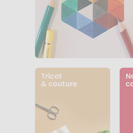
Tricot
N
& couture
c