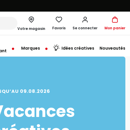
Favoris
Se connecter
Mon panier
Votre magasin
Marques
Idées créatives
Nouveautés
ant
rt à 10:00
SQU’AU 09.08.2026
Vacances