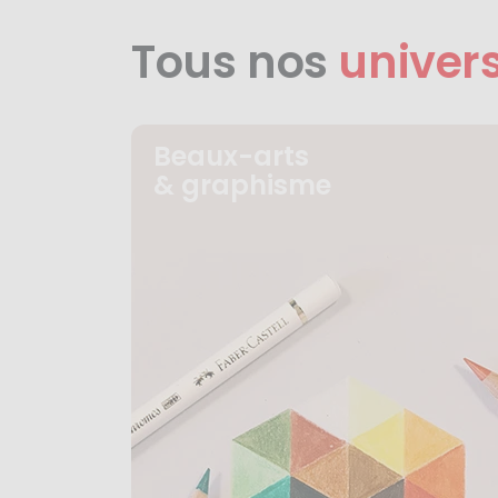
Tous nos
univer
Beaux-arts
& graphisme