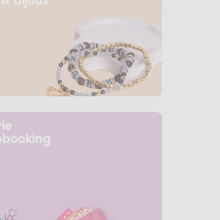
& bijoux
ie
pbooking