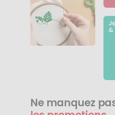
J
&
Ne manquez pa