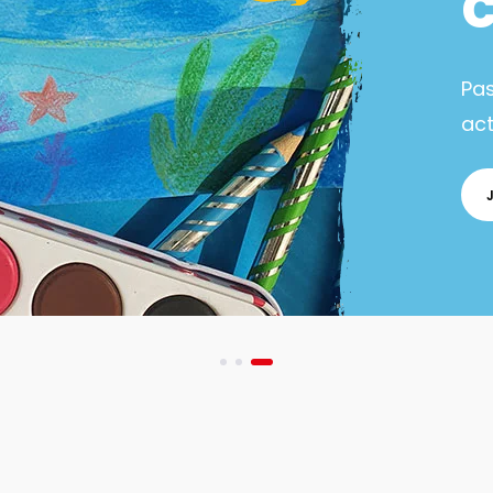
Pa
act