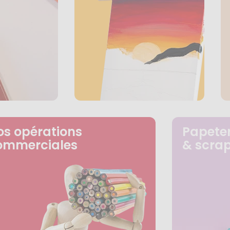
os opérations
Papeter
ommerciales
& scra