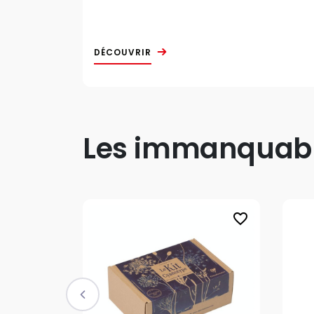
DÉCOUVRIR
Les immanquable
favorite_border