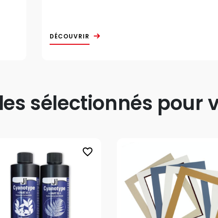
DÉCOUVRIR
s sélectionnés pour v
favorite_border