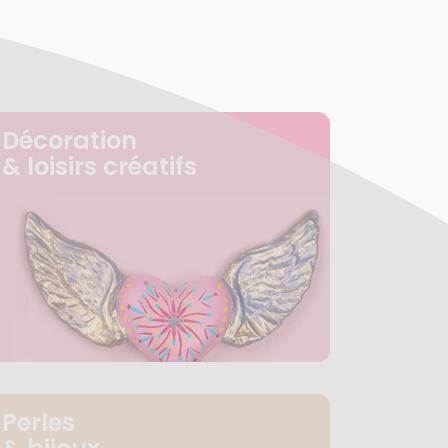
Décoration
& loisirs créatifs
Perles