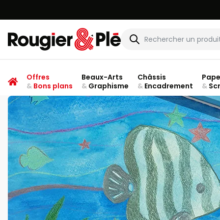
Rougier & Plé
Offres
Beaux-Arts
Châssis
Pape
&
Bons plans
&
Graphisme
&
Encadrement
&
Sc