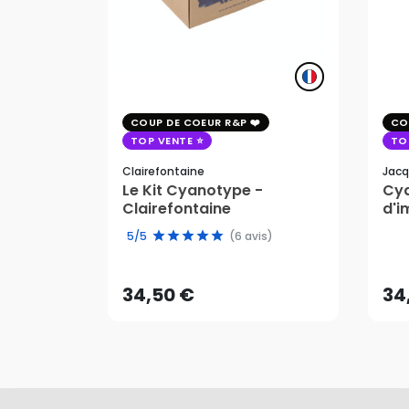
COUP DE COEUR R&P
CO
TOP VENTE
TO
Clairefontaine
Jacq
Le Kit Cyanotype -
Cya
Clairefontaine
d'i
pho
34,50 €
34
5/5
(6 avis)
AJOUTER AU PANIER
34,50 €
34