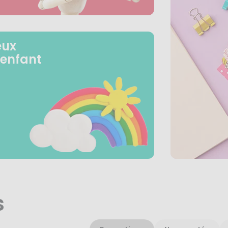
eux
 enfant
s