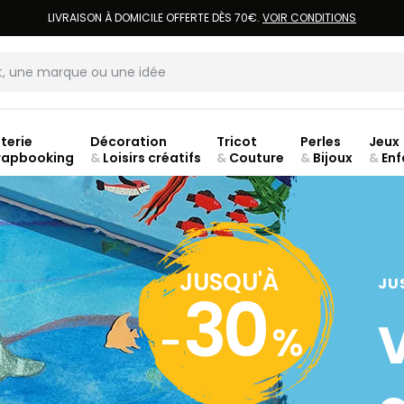
LIVRAISON À DOMICILE OFFERTE DÈS 70€.
VOIR CONDITIONS
terie
Décoration
Tricot
Perles
Jeux
rapbooking
&
Loisirs créatifs
&
Couture
&
Bijoux
&
Enf
ouve
JUSQU'À
JU
30
-
%