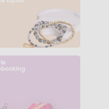
& bijoux
ie
pbooking