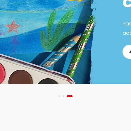
Pa
act