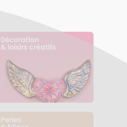
Décoration
& loisirs créatifs
Perles