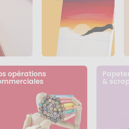
os opérations
Papeter
ommerciales
& scra