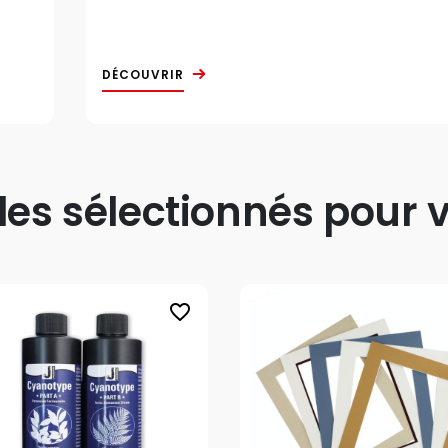
DÉCOUVRIR
s sélectionnés pour v
favorite_border