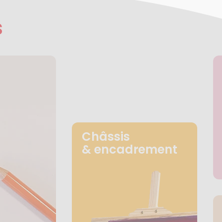
s
Châssis
& encadrement