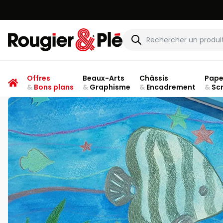
Rougier & Plé
Offres
Beaux-Arts
Châssis
Pape
&
Bons plans
&
Graphisme
&
Encadrement
&
Sc