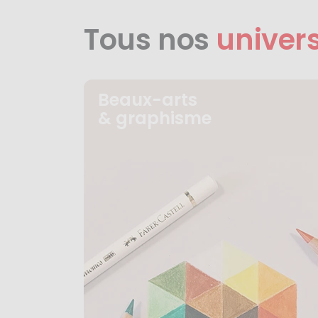
Tous nos
univer
Beaux-arts
& graphisme