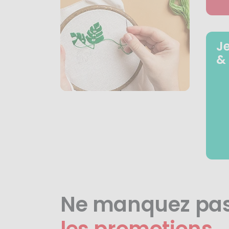
J
&
Ne manquez pa