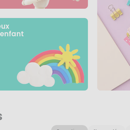
eux
 enfant
s