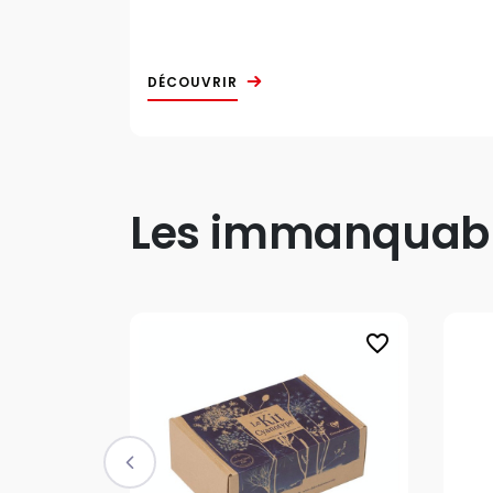
DÉCOUVRIR
Les immanquable
favorite_border