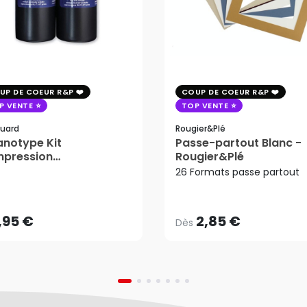
UP DE COEUR R&P
COUP DE COEUR R&P
P VENTE
TOP VENTE
uard
Rougier&plé
notype Kit
Passe-partout Blanc -
mpression
Rougier&Plé
2,85 €
tosensible - Jacquard
26 Formats passe partout
Dès
,95 €
AJOUTER AU PANIER
,95 €
2,85 €
Dès