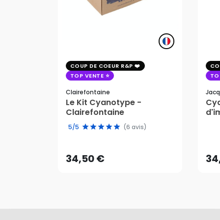
COUP DE COEUR R&P
CO
TOP VENTE
TO
Clairefontaine
Jacq
Le Kit Cyanotype -
Cya
Clairefontaine
d'i
pho
34,50 €
34
5/5
(6 avis)
AJOUTER AU PANIER
34,50 €
34