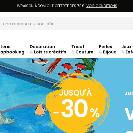
LIVRAISON À DOMICILE OFFERTE DÈS 70€.
VOIR CONDITIONS
terie
Décoration
Tricot
Perles
Jeux
rapbooking
&
Loisirs créatifs
&
Couture
&
Bijoux
&
Enf
jusq
JUSQU'À
JU
30
-
%