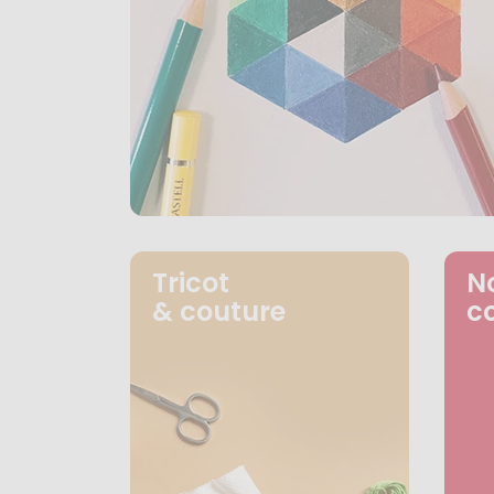
Tricot
N
& couture
c