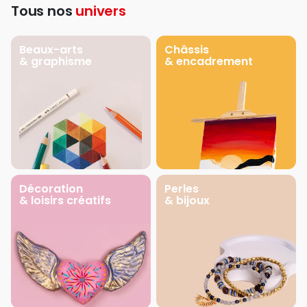
Tous nos
univers
Beaux-arts
Châssis
& graphisme
& encadrement
Décoration
Perles
& loisirs créatifs
& bijoux