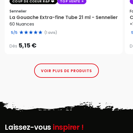
COUP DE COEUR R&P
TOP VENTE
Sennelier
F
La Gouache Extra-fine Tube 21 ml - Sennelier
C
60 Nuances
+
5/5
(1 avis)
5,15 €
Dès
D
VOIR PLUS DE PRODUITS
Laissez-vous
inspirer !