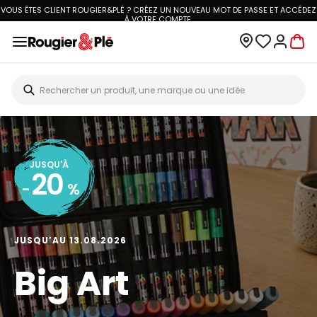
LIVRAISON À DOMICILE OFFERTE DÈS 70€.
VOIR CONDITIONS
JUSQU'À
30
-
%
JUSQU’AU 13.09.2026
Rentrée scolaire