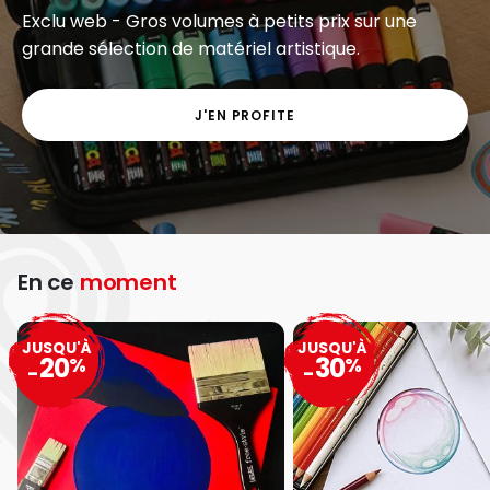
Anticipez la rentrée et complétez dès aujourd’hui
votre liste de fournitures scolaires !
J’EN PROFITE
En ce
moment
JUSQU'À
JUSQU'À
20
30
%
%
-
-