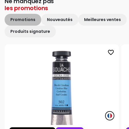
Ne manquez pas
les
promotions
Promotions
Nouveautés
Meilleures ventes
Produits signature
favorite_border