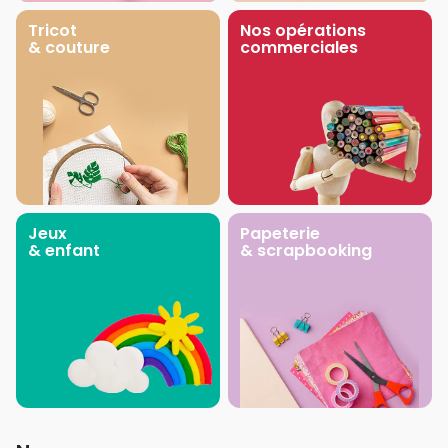
Tricot
Nos opérations
& couture
commerciales
Jeux
Papeterie
& enfant
& scrapbooking