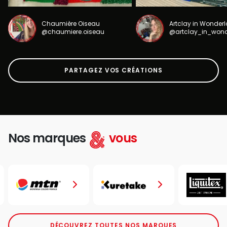
Chaumière Oiseau
Artclay in Wonder
@chaumiere.oiseau
@artclay_in_won
PARTAGEZ VOS CRÉATIONS
Nos marques
vous
DÉCOUVREZ TOUTES NOS MARQUES