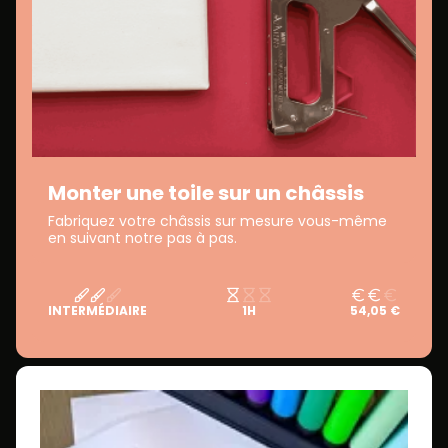
Monter une toile sur un châssis
Fabriquez votre châssis sur mesure vous-même
en suivant notre pas à pas.
INTERMÉDIAIRE
1H
54,05 €