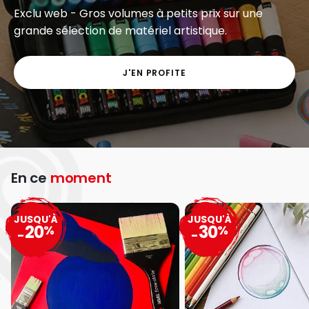
Exclu web - Gros volumes à petits prix sur une
grande sélection de matériel artistique.
J'EN PROFITE
En ce
moment
JUSQU'À
JUSQU'À
20
30
%
%
-
-