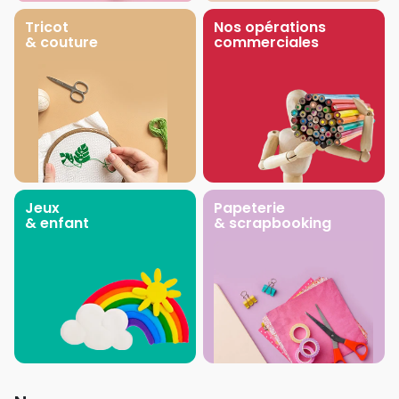
Tricot
Nos opérations
& couture
commerciales
Jeux
Papeterie
& enfant
& scrapbooking