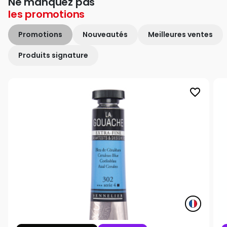
Ne manquez pas
les
promotions
Promotions
Nouveautés
Meilleures ventes
Produits signature
favorite_border