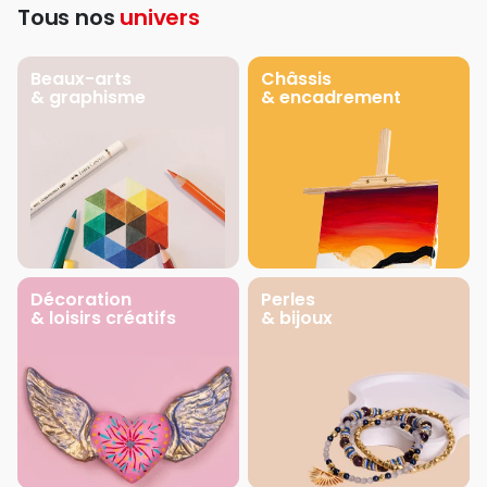
Tous nos
univers
Beaux-arts
Châssis
& graphisme
& encadrement
Décoration
Perles
& loisirs créatifs
& bijoux