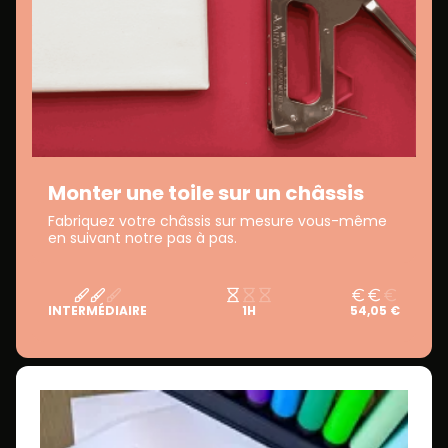
Monter une toile sur un châssis
Fabriquez votre châssis sur mesure vous-même
en suivant notre pas à pas.
INTERMÉDIAIRE
1H
54,05 €