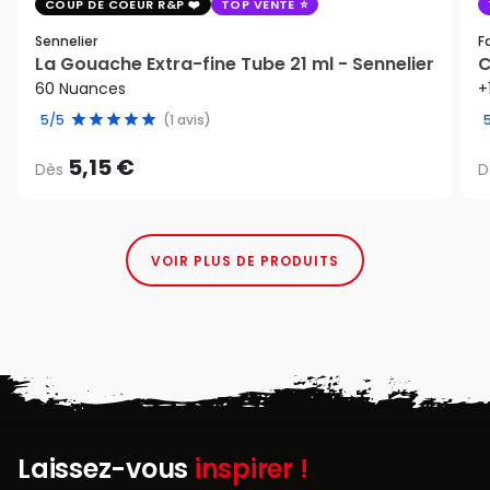
COUP DE COEUR R&P
TOP VENTE
Sennelier
F
La Gouache Extra-fine Tube 21 ml - Sennelier
C
60 Nuances
+
5/5
(1 avis)
5,15 €
Dès
D
VOIR PLUS DE PRODUITS
Laissez-vous
inspirer !