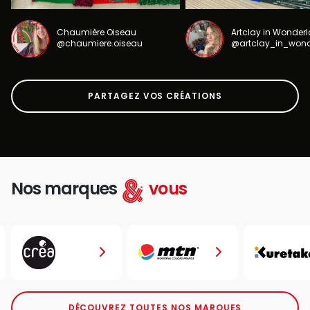
Chaumière Oiseau
Artclay in Wonder
@chaumiere.oiseau
@artclay_in_won
PARTAGEZ VOS CRÉATIONS
Nos marques
vous
DÉCOUVREZ TOUTES NOS MARQUES