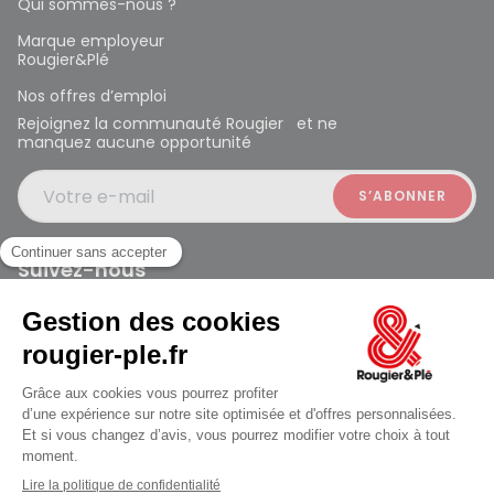
Qui sommes-nous ?
Marque employeur
Rougier&Plé
Nos offres d’emploi
Rejoignez la communauté Rougier et ne
manquez aucune opportunité
Votre e-mail
Suivez-nous
Rougier et Plé 2024 Copyright
Mentions légales