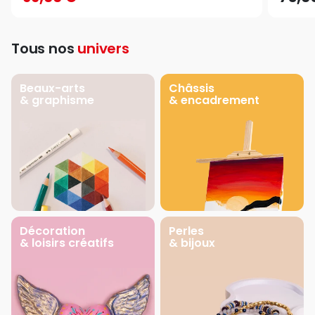
Tous nos
univers
Beaux-arts
Châssis
& graphisme
& encadrement
Décoration
Perles
& loisirs créatifs
& bijoux