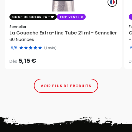
COUP DE COEUR R&P
TOP VENTE
Sennelier
F
La Gouache Extra-fine Tube 21 ml - Sennelier
C
60 Nuances
+
5/5
(1 avis)
5,15 €
Dès
D
VOIR PLUS DE PRODUITS