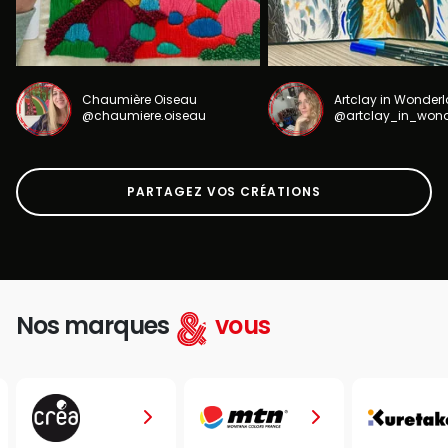
Chaumière Oiseau
Artclay in Wonder
@chaumiere.oiseau
@artclay_in_won
PARTAGEZ VOS CRÉATIONS
Nos marques
vous