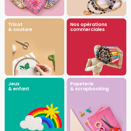
Tricot
Nos opérations
& couture
commerciales
Jeux
Papeterie
& enfant
& scrapbooking