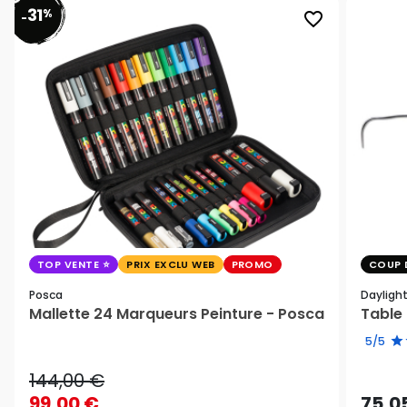
31
%
favorite_border
-
TOP VENTE
PRIX EXCLU WEB
PROMO
COUP 
Posca
Dayligh
Mallette 24 Marqueurs Peinture - Posca
Table 
5/5
144,00 €
99,00 €
75,0