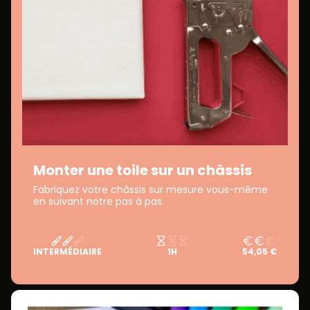
Monter une toile sur un châssis
Fabriquez votre châssis sur mesure vous-même
en suivant notre pas à pas.
INTERMÉDIAIRE
1H
54,05 €