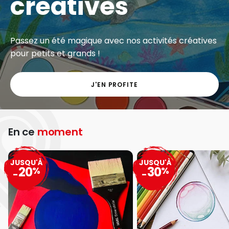
créatives
Passez un été magique avec nos activités créatives
pour petits et grands !
J'EN PROFITE
En ce
moment
JUSQU'À
JUSQU'À
20
30
%
%
-
-