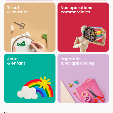
Tricot
Nos opérations
& couture
commerciales
Jeux
Papeterie
& enfant
& scrapbooking