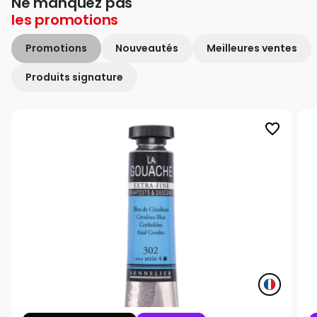
Ne manquez pas
les
promotions
Promotions
Nouveautés
Meilleures ventes
Produits signature
favorite_border