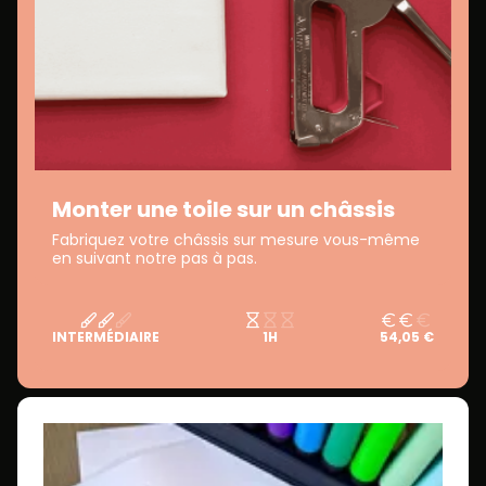
Monter une toile sur un châssis
Fabriquez votre châssis sur mesure vous-même
en suivant notre pas à pas.
INTERMÉDIAIRE
1H
54,05 €