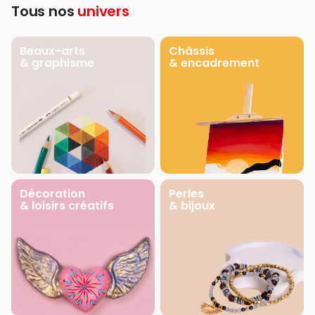
Tous nos
univers
Beaux-arts
Châssis
& graphisme
& encadrement
Décoration
Perles
& loisirs créatifs
& bijoux