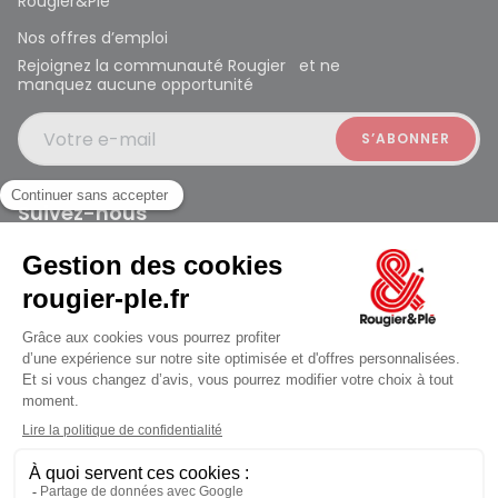
Rougier&Plé
Nos offres d’emploi
Rejoignez la communauté Rougier et ne
manquez aucune opportunité
Votre e-mail
Suivez-nous
Rougier et Plé 2024 Copyright
Mentions légales
Conditions générales des ventes