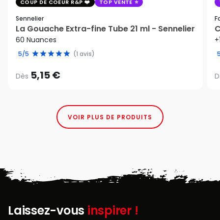
COUP DE COEUR R&P
TOP VENTE
Sennelier
F
La Gouache Extra-fine Tube 21 ml - Sennelier
C
60 Nuances
+
5/5
(1 avis)
5,15 €
Dès
D
VOIR PLUS DE PRODUITS
Laissez-vous
inspirer !