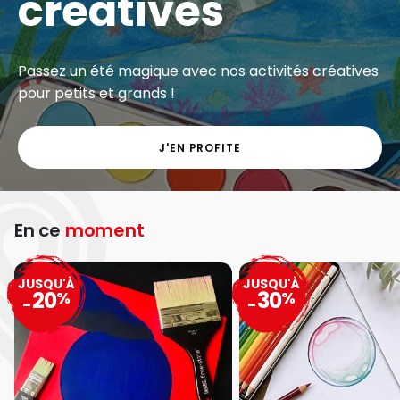
créatives
Passez un été magique avec nos activités créatives
pour petits et grands !
J'EN PROFITE
En ce
moment
JUSQU'À
JUSQU'À
20
30
%
%
-
-