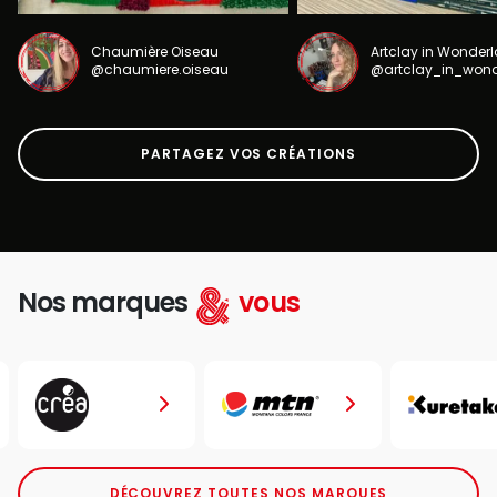
Chaumière Oiseau
Artclay in Wonder
@chaumiere.oiseau
@artclay_in_won
PARTAGEZ VOS CRÉATIONS
Nos marques
vous
DÉCOUVREZ TOUTES NOS MARQUES