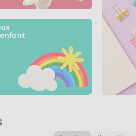
eux
 enfant
s