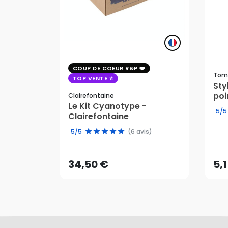
COUP DE COEUR R&P
Tom
TOP VENTE
St
poi
Clairefontaine
Le Kit Cyanotype -
5/5
Clairefontaine
34,50 €
5,
5/5
(6 avis)
AJOUTER AU PANIER
34,50 €
5,