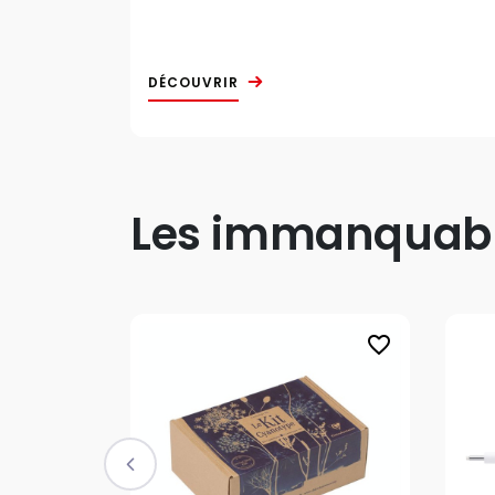
DÉCOUVRIR
Les immanquable
favorite_border