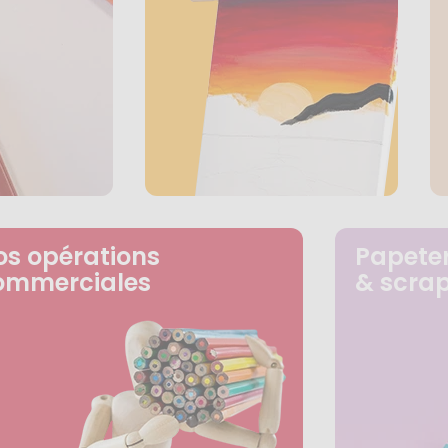
os opérations
Papeter
ommerciales
& scra