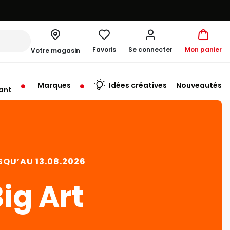
Favoris
Se connecter
Mon panier
Votre magasin
Marques
Idées créatives
Nouveautés
ant
rt à 10:00
SQU’AU 13.08.2026
ig Art