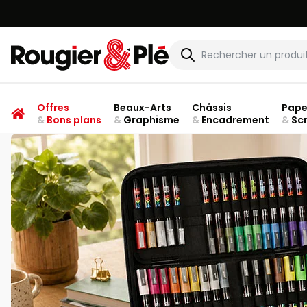
Rougier & Plé
Offres
Beaux-Arts
Châssis
Pape
&
Bons plans
&
Graphisme
&
Encadrement
&
Sc