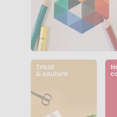
Tricot
N
& couture
c