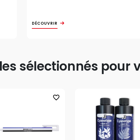
DÉCOUVRIR
s sélectionnés pour v
favorite_border