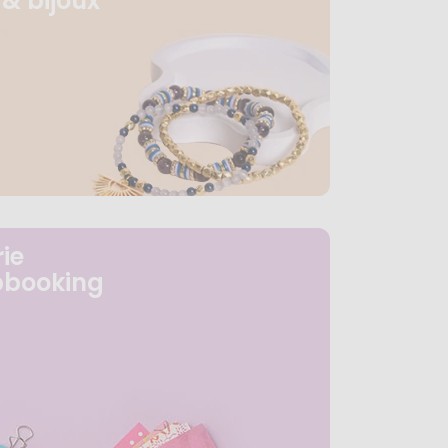
& bijoux
ie
pbooking