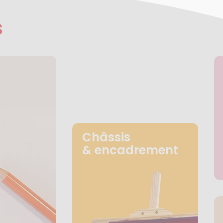
s
Châssis
& encadrement