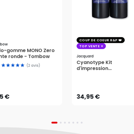
COUP DE COEUR R&P
bow
TOP VENTE
ylo-gomme MONO Zero
nte ronde - Tombow
Jacquard
Cyanotype Kit
(2 avis)
d'impression
photosensible - Jacqu
15 €
34,95 €
AJOUTER AU PANIER
AJOUTER AU PANIER
15 €
34,95 €