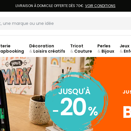
LIVRAISON À DOMICILE OFFERTE DÈS 70€.
VOIR CONDITIONS
terie
Décoration
Tricot
Perles
Jeux
rapbooking
&
Loisirs créatifs
&
Couture
&
Bijoux
&
Enf
ouve
JUSQU'À
JU
20
B
-
%