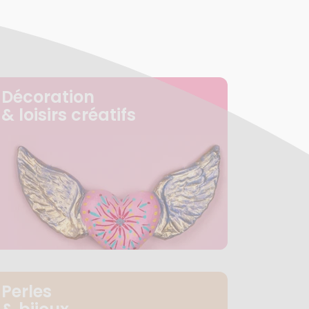
Décoration
& loisirs créatifs
Perles