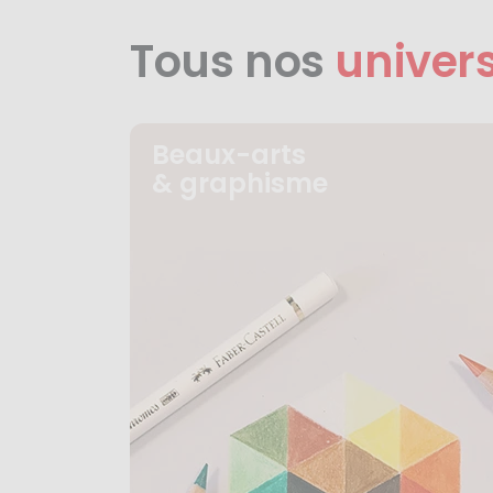
Tous nos
univer
Beaux-arts
& graphisme