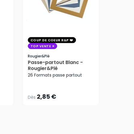
COUP DE COEUR R&P
COUP DE 
TOP VENTE
TOP VENT
PROMO
Rougier&plé
Arches
Passe-partout Blanc -
Papier aq
Rougier&Plé
223,65
9.15m 30
2,85 €
ard
26 Formats passe partout
Dès
Arches
192,33
223,65
AJ
2,85 €
192,33
Dès