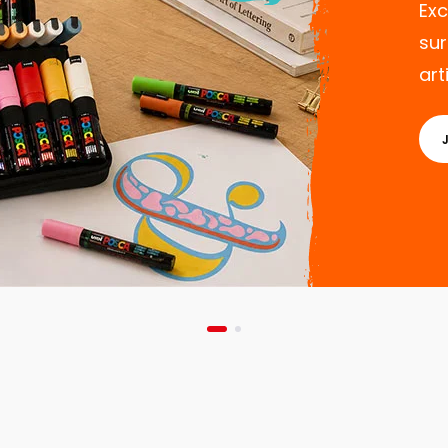
Exc
sur
art