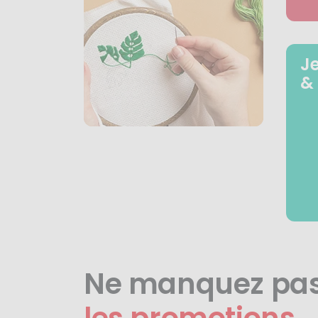
J
&
Ne manquez pa