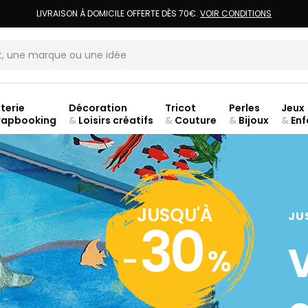
LIVRAISON À DOMICILE OFFERTE DÈS 70€.
VOIR CONDITIONS
terie
Décoration
Tricot
Perles
Jeux
rapbooking
&
Loisirs créatifs
&
Couture
&
Bijoux
&
Enf
ouve
JUSQU'À
JU
30
-
%