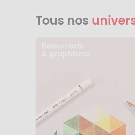
Tous nos
univer
Beaux-arts
& graphisme