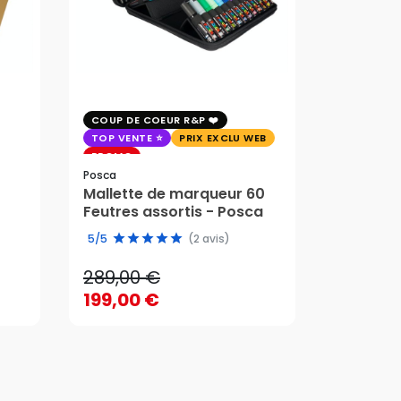
COUP DE COEUR R&P
EXCLU WE
TOP VENTE
PRIX EXCLU WEB
PRIX EXC
PROMO
Faber-Cast
Posca
Trousse 
Mallette de marqueur 60
Crayons
58,95 
Feutres assortis - Posca
289,00 €
edition 
49,51 
5/5
(2 avis)
199,00 €
289,00 €
58,95 
AJOUTER AU PANIER
199,00 €
49,51 