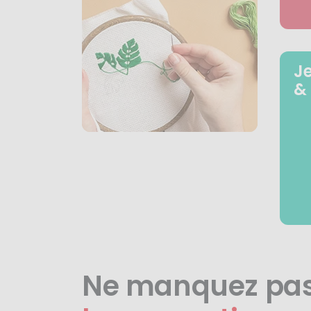
J
&
Ne manquez pa