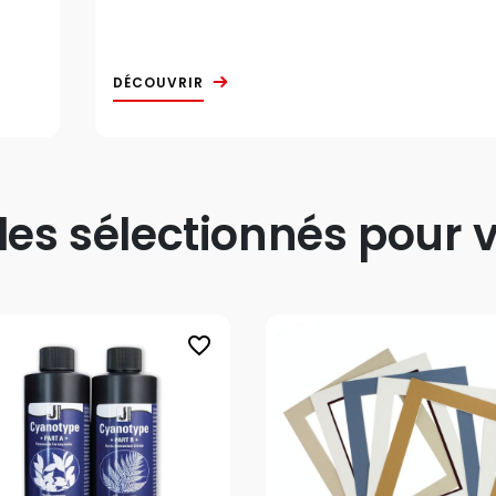
DÉCOUVRIR
s sélectionnés pour v
favorite_border