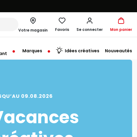
Favoris
Se connecter
Mon panier
Votre magasin
Marques
Idées créatives
Nouveautés
ant
rt à 10:00
SQU’AU 09.08.2026
Vacances