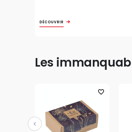
DÉCOUVRIR
Les immanquable
favorite_border