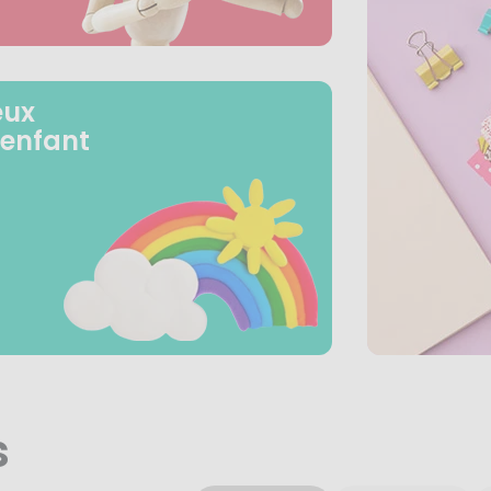
eux
 enfant
s