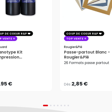
UP DE COEUR R&P
COUP DE COEUR R&P
P VENTE
TOP VENTE
uard
Rougier&plé
notype Kit
Passe-partout Blanc -
mpression
Rougier&Plé
tosensible - Jacquard
26 Formats passe partout
2,85 €
Dès
,95 €
AJOUTER AU PANIER
,95 €
2,85 €
Dès