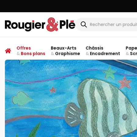
Rougier & Plé
Offres
Beaux-Arts
Châssis
Pape
&
Bons plans
&
Graphisme
&
Encadrement
&
Sc