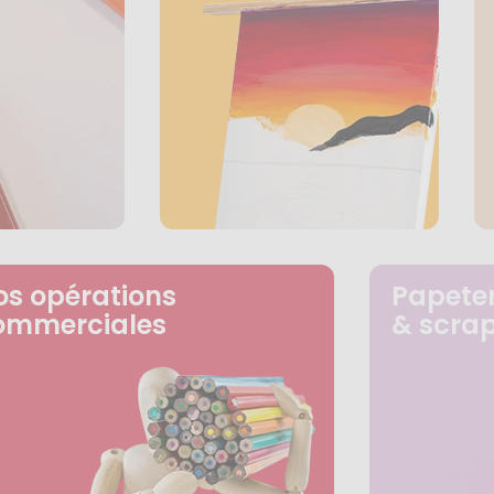
os opérations
Papeter
ommerciales
& scra