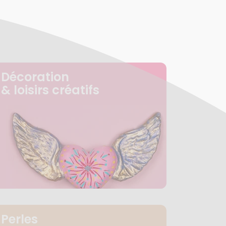
Décoration
& loisirs créatifs
Perles