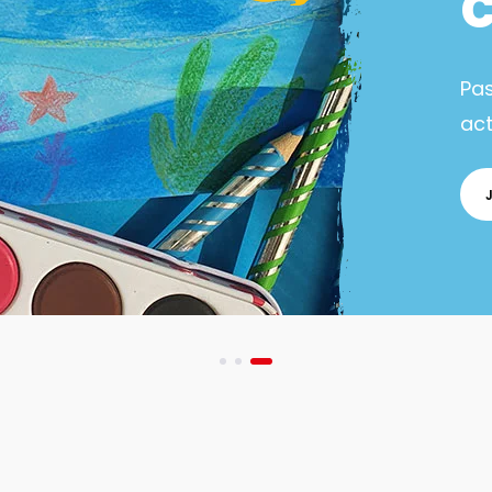
Pa
act