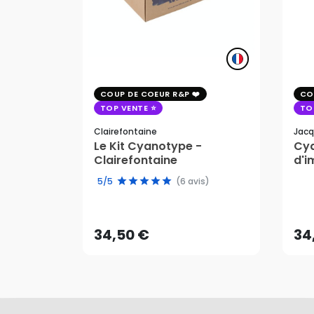
COUP DE COEUR R&P
CO
TOP VENTE
TO
Clairefontaine
Jacq
Le Kit Cyanotype -
Cya
Clairefontaine
d'i
pho
5/5
(6 avis)
34,50 €
34
AJOUTER AU PANIER
34,50 €
34