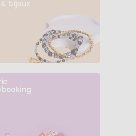
& bijoux
ie
pbooking