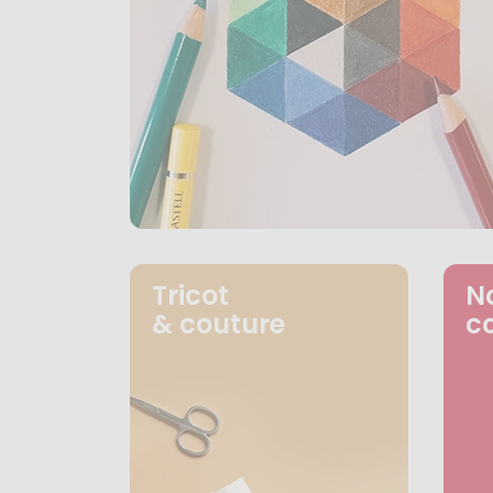
Tricot
N
& couture
c