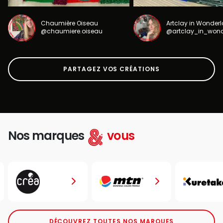
Chaumière Oiseau
Artclay in Wonder
@chaumiere.oiseau
@artclay_in_won
PARTAGEZ VOS CRÉATIONS
Nos marques
vous
DÉCOUVREZ TOUTES NOS MARQUES