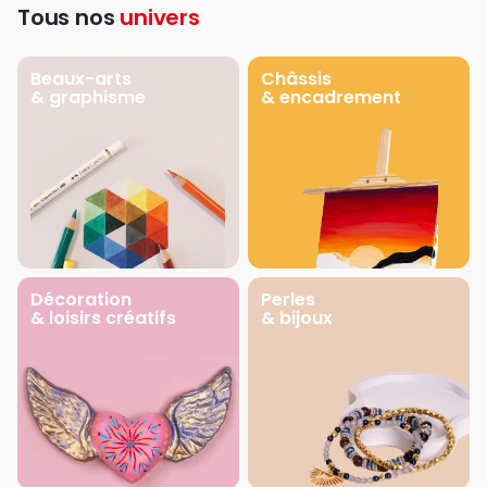
Tous nos
univers
Beaux-arts
Châssis
& graphisme
& encadrement
Décoration
Perles
& loisirs créatifs
& bijoux