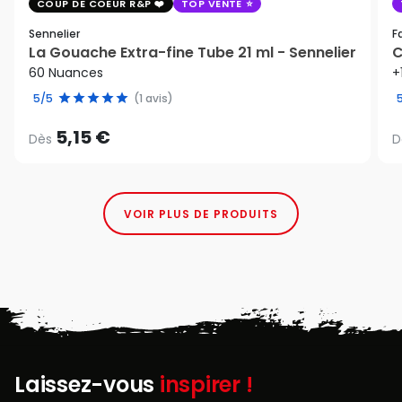
COUP DE COEUR R&P
TOP VENTE
Sennelier
F
La Gouache Extra-fine Tube 21 ml - Sennelier
C
60 Nuances
+
5/5
(1 avis)
5,15 €
Dès
D
VOIR PLUS DE PRODUITS
Laissez-vous
inspirer !