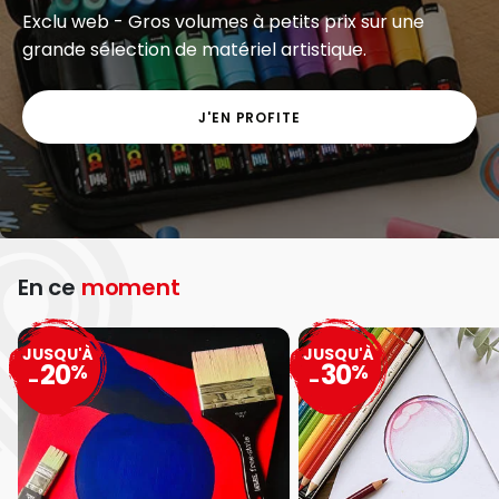
Exclu web - Gros volumes à petits prix sur une
grande sélection de matériel artistique.
J'EN PROFITE
En ce
moment
JUSQU'À
JUSQU'À
20
30
%
%
-
-