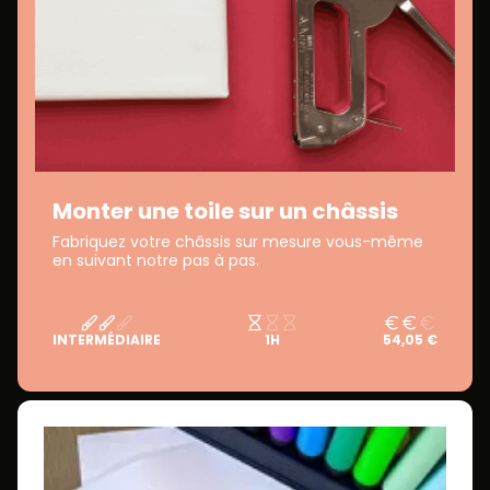
Monter une toile sur un châssis
Fabriquez votre châssis sur mesure vous-même
en suivant notre pas à pas.
INTERMÉDIAIRE
1H
54,05 €