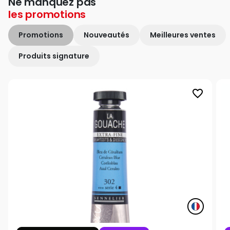
Ne manquez pas
les
promotions
Promotions
Nouveautés
Meilleures ventes
Produits signature
favorite_border