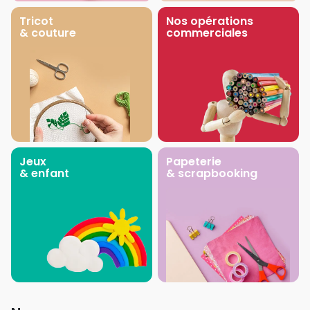
Tricot
Nos opérations
& couture
commerciales
Jeux
Papeterie
& enfant
& scrapbooking