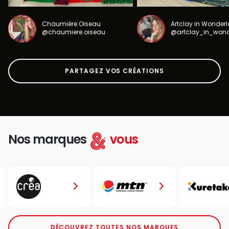
Chaumière Oiseau
Artclay in Wonder
@chaumiere.oiseau
@artclay_in_won
PARTAGEZ VOS CRÉATIONS
Nos marques
vous
DÉCOUVREZ TOUTES NOS MARQUES