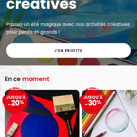
créatives
Passez un été magique avec nos activités créatives
pour petits et grands !
J'EN PROFITE
En ce
moment
JUSQU'À
JUSQU'À
20
30
%
%
-
-