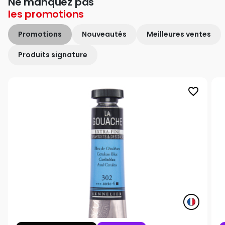
Ne manquez pas
les
promotions
Promotions
Nouveautés
Meilleures ventes
Produits signature
favorite_border