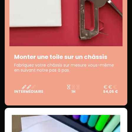
Monter une toile sur un châssis
Fabriquez votre châssis sur mesure vous-même
en suivant notre pas à pas.
INTERMÉDIAIRE
1H
54,05 €