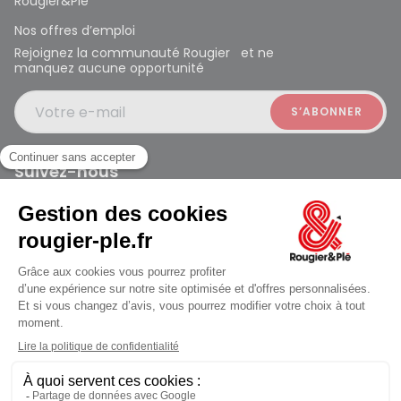
Rougier&Plé
Nos offres d’emploi
Rejoignez la communauté Rougier et ne
manquez aucune opportunité
Votre e-mail
Suivez-nous
Rougier et Plé 2024 Copyright
Mentions légales
Conditions générales des ventes