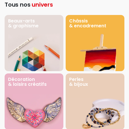
Tous nos
univers
Beaux-arts
Châssis
& graphisme
& encadrement
Décoration
Perles
& loisirs créatifs
& bijoux