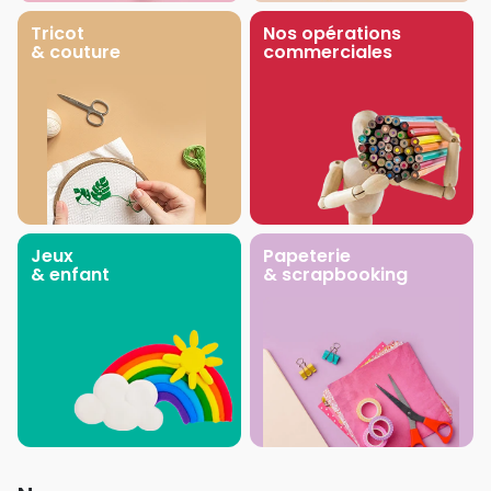
Tricot
Nos opérations
& couture
commerciales
Jeux
Papeterie
& enfant
& scrapbooking