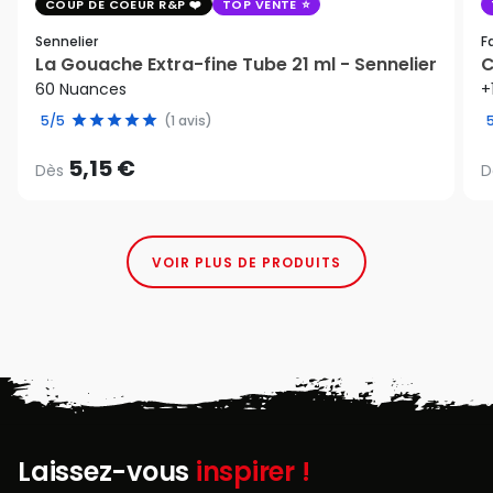
COUP DE COEUR R&P
TOP VENTE
Sennelier
F
La Gouache Extra-fine Tube 21 ml - Sennelier
C
60 Nuances
+
5/5
(1 avis)
5,15 €
Dès
D
VOIR PLUS DE PRODUITS
Laissez-vous
inspirer !