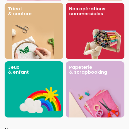
Tricot
Nos opérations
& couture
commerciales
Jeux
Papeterie
& enfant
& scrapbooking