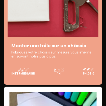
Monter une toile sur un châssis
Fabriquez votre châssis sur mesure vous-même
en suivant notre pas à pas.
INTERMÉDIAIRE
1H
54,05 €