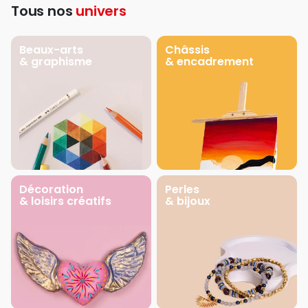
Tous nos
univers
Beaux-arts
Châssis
& graphisme
& encadrement
Décoration
Perles
& loisirs créatifs
& bijoux