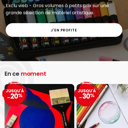
Exclu web - Gros volumes à petits prix sur une
grande sélection de matériel artistique.
J'EN PROFITE
En ce
moment
JUSQU'À
JUSQU'À
20
30
%
%
-
-