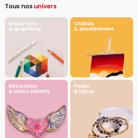
Tous nos
univers
Beaux-arts
Châssis
& graphisme
& encadrement
Décoration
Perles
& loisirs créatifs
& bijoux