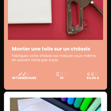
Monter une toile sur un châssis
Fabriquez votre châssis sur mesure vous-même
en suivant notre pas à pas.
INTERMÉDIAIRE
1H
54,05 €