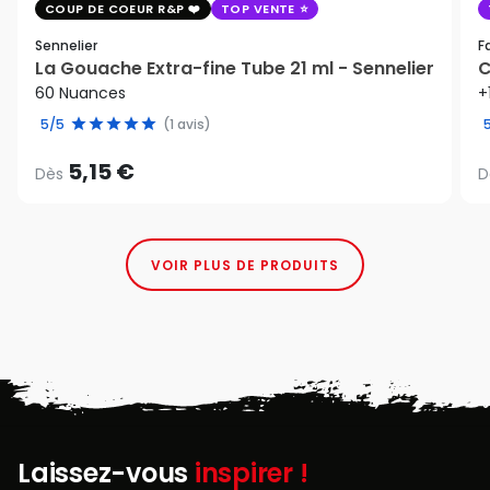
COUP DE COEUR R&P
TOP VENTE
Sennelier
F
La Gouache Extra-fine Tube 21 ml - Sennelier
C
60 Nuances
+
5/5
(1 avis)
5,15 €
Dès
D
VOIR PLUS DE PRODUITS
Laissez-vous
inspirer !