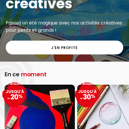
créatives
Passez un été magique avec nos activités créatives
pour petits et grands !
J'EN PROFITE
En ce
moment
JUSQU'À
JUSQU'À
20
30
%
%
-
-