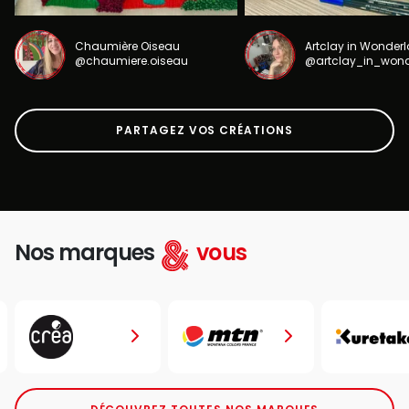
Chaumière Oiseau
Artclay in Wonder
@chaumiere.oiseau
@artclay_in_won
PARTAGEZ VOS CRÉATIONS
Nos marques
vous