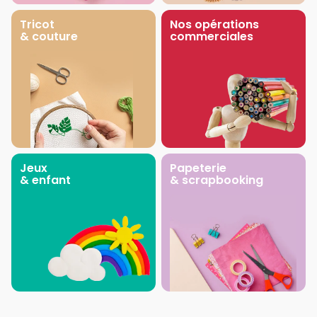
Tricot
Nos opérations
& couture
commerciales
Jeux
Papeterie
& enfant
& scrapbooking