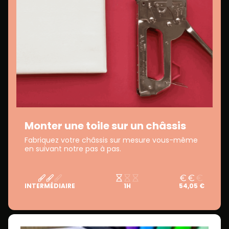
Monter une toile sur un châssis
Fabriquez votre châssis sur mesure vous-même
en suivant notre pas à pas.
INTERMÉDIAIRE
1H
54,05 €