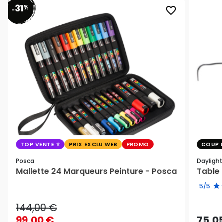
31
%
favorite_border
-
TOP VENTE
PRIX EXCLU WEB
PROMO
COUP 
Posca
Dayligh
Mallette 24 Marqueurs Peinture - Posca
Table 
5/5
144,00 €
99,00 €
75,0