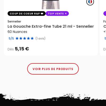
COUP DE COEUR R&P
TOP VENTE
Sennelier
F
La Gouache Extra-fine Tube 21 ml - Sennelier
C
60 Nuances
+
5/5
(1 avis)
5,15 €
Dès
D
VOIR PLUS DE PRODUITS