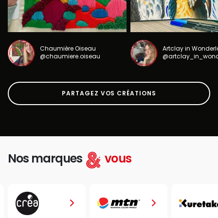
Chaumière Oiseau
Artclay in Wonder
@chaumiere.oiseau
@artclay_in_won
PARTAGEZ VOS CRÉATIONS
Nos marques
vous