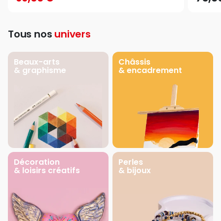
Tous nos
univers
Beaux-arts
Châssis
& graphisme
& encadrement
Décoration
Perles
& loisirs créatifs
& bijoux