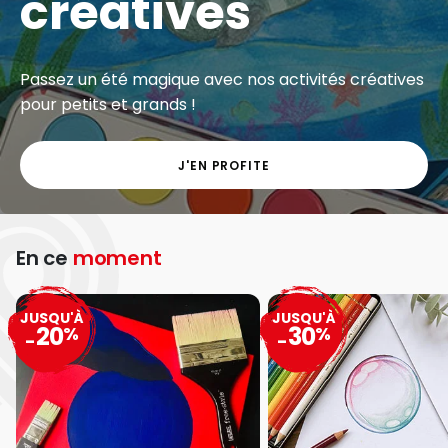
créatives
Passez un été magique avec nos activités créatives
pour petits et grands !
J'EN PROFITE
En ce
moment
JUSQU'À
JUSQU'À
20
30
%
%
-
-