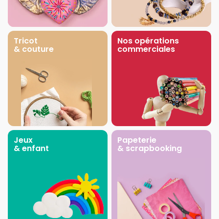
Tricot
Nos opérations
& couture
commerciales
Jeux
Papeterie
& enfant
& scrapbooking