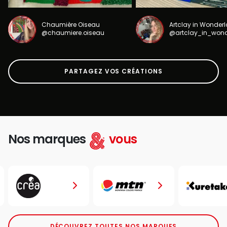
Chaumière Oiseau
Artclay in Wonder
@chaumiere.oiseau
@artclay_in_won
PARTAGEZ VOS CRÉATIONS
Nos marques
vous
DÉCOUVREZ TOUTES NOS MARQUES