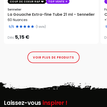
COUP DE COEUR R&P
TOP VENTE
Sennelier
F
La Gouache Extra-fine Tube 21 ml - Sennelier
C
60 Nuances
+
5/5
(1 avis)
5,15 €
Dès
D
VOIR PLUS DE PRODUITS
Laissez-vous
inspirer !