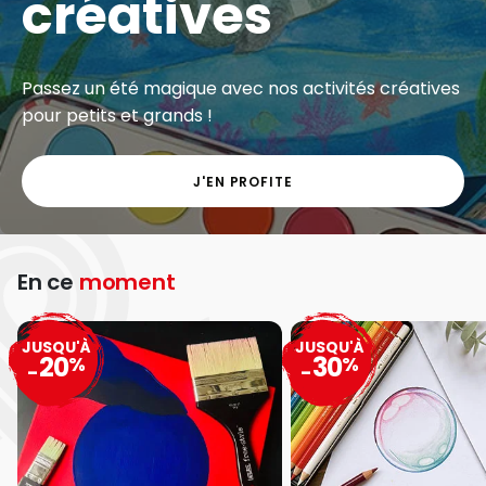
créatives
Passez un été magique avec nos activités créatives
pour petits et grands !
J'EN PROFITE
En ce
moment
JUSQU'À
JUSQU'À
20
30
%
%
-
-