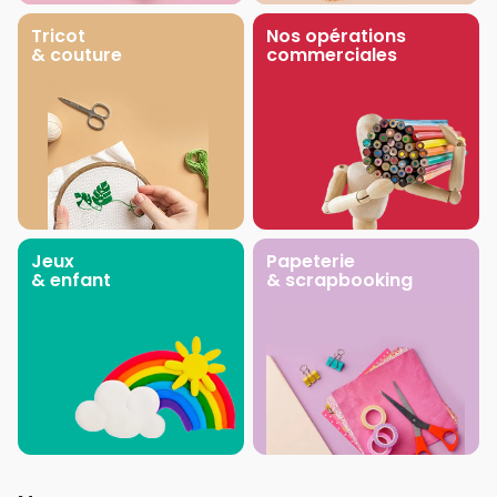
Tricot
Nos opérations
& couture
commerciales
Jeux
Papeterie
& enfant
& scrapbooking