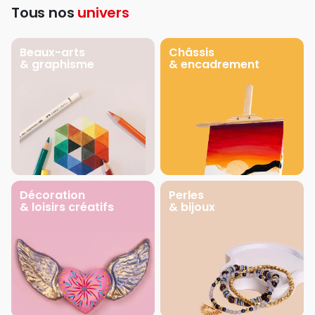
Tous nos
univers
Beaux-arts
Châssis
& graphisme
& encadrement
Décoration
Perles
& loisirs créatifs
& bijoux