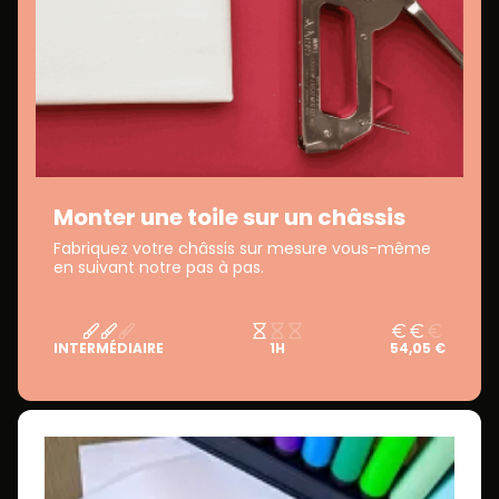
Monter une toile sur un châssis
Fabriquez votre châssis sur mesure vous-même
en suivant notre pas à pas.
INTERMÉDIAIRE
1H
54,05 €