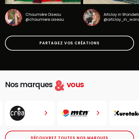
Chaumière Oiseau
Artclay in Wonder
@chaumiere.oiseau
@artclay_in_won
PARTAGEZ VOS CRÉATIONS
Nos marques
vous
DÉCOUVREZ TOUTES NOS MARQUES