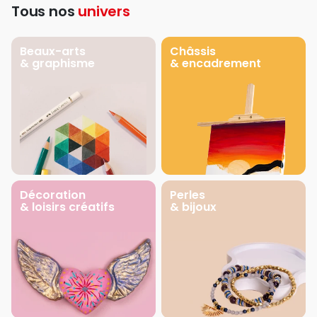
Tous nos
univers
Beaux-arts
Châssis
& graphisme
& encadrement
Décoration
Perles
& loisirs créatifs
& bijoux