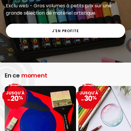
Exclu web - Gros volumes à petits prix sur une
grande sélection de matériel artistique.
J'EN PROFITE
En ce
moment
JUSQU'À
JUSQU'À
20
30
%
%
-
-