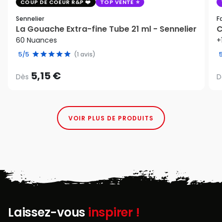
COUP DE COEUR R&P
TOP VENTE
Sennelier
F
La Gouache Extra-fine Tube 21 ml - Sennelier
C
60 Nuances
+
5/5
(1 avis)
5,15 €
Dès
D
VOIR PLUS DE PRODUITS
Laissez-vous
inspirer !