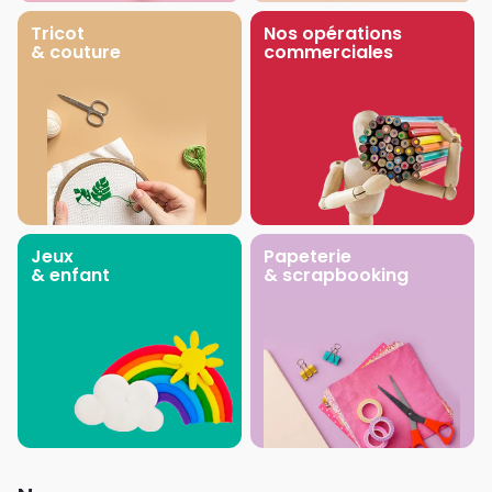
Tricot
Nos opérations
& couture
commerciales
Jeux
Papeterie
& enfant
& scrapbooking