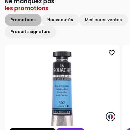
Ne manquez pas
les
promotions
Promotions
Nouveautés
Meilleures ventes
Produits signature
favorite_border