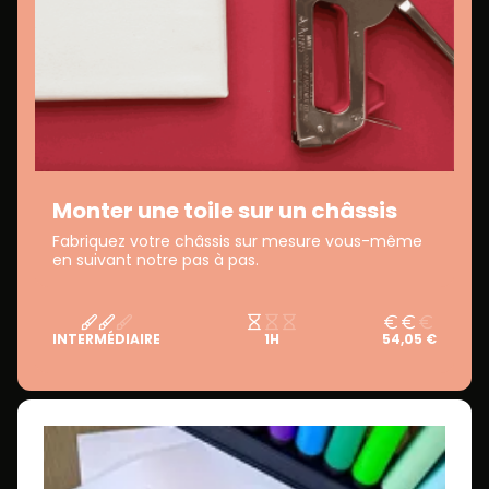
Monter une toile sur un châssis
Fabriquez votre châssis sur mesure vous-même
en suivant notre pas à pas.
INTERMÉDIAIRE
1H
54,05 €