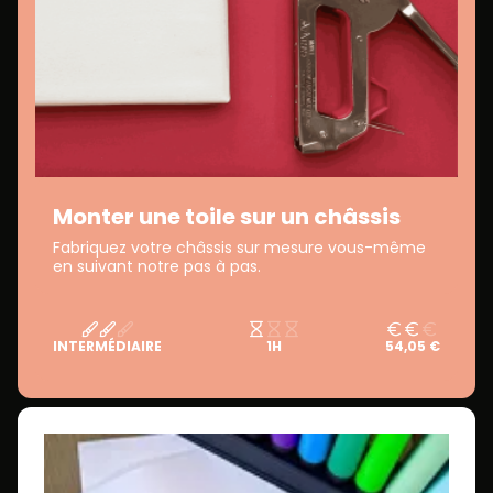
Monter une toile sur un châssis
Fabriquez votre châssis sur mesure vous-même
en suivant notre pas à pas.
INTERMÉDIAIRE
1H
54,05 €