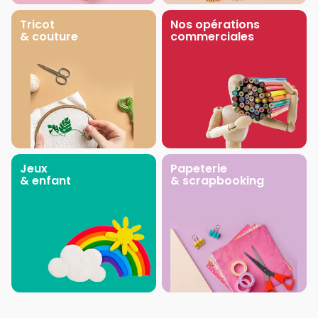
Tricot
Nos opérations
& couture
commerciales
Jeux
Papeterie
& enfant
& scrapbooking