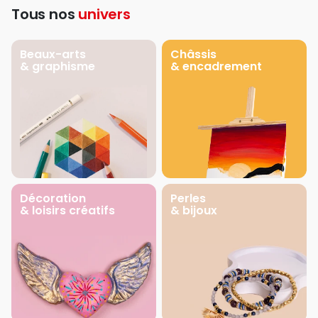
Tous nos
univers
Beaux-arts
Châssis
& graphisme
& encadrement
Décoration
Perles
& loisirs créatifs
& bijoux