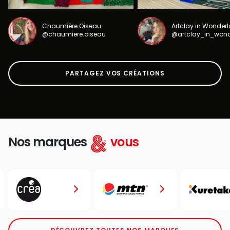
Chaumière Oiseau
Artclay in Wonder
@chaumiere.oiseau
@artclay_in_won
PARTAGEZ VOS CRÉATIONS
Nos marques
vous