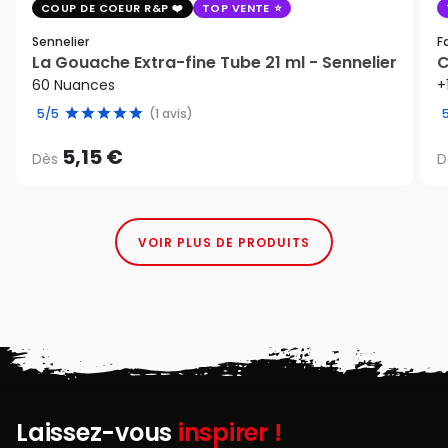
COUP DE COEUR R&P
TOP VENTE
Sennelier
F
La Gouache Extra-fine Tube 21 ml - Sennelier
C
60 Nuances
+
5/5
(1 avis)
5,15 €
Dès
D
VOIR PLUS DE PRODUITS
Laissez-vous
inspirer !