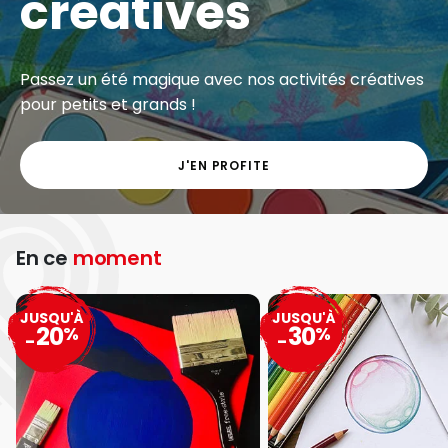
créatives
Passez un été magique avec nos activités créatives
pour petits et grands !
J'EN PROFITE
En ce
moment
JUSQU'À
JUSQU'À
20
30
%
%
-
-