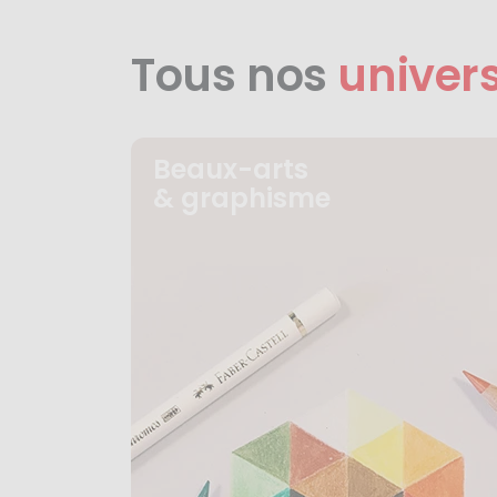
Tous nos
univer
Beaux-arts
& graphisme