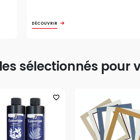
DÉCOUVRIR
s sélectionnés pour v
favorite_border