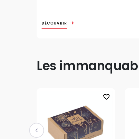
DÉCOUVRIR
Les immanquable
favorite_border