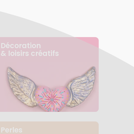
Décoration
& loisirs créatifs
Perles