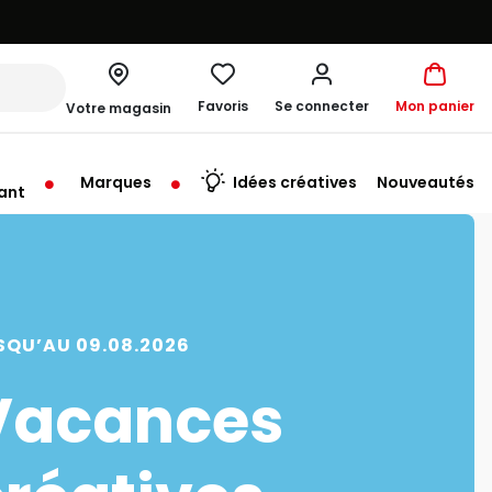
Favoris
Se connecter
Mon panier
Votre magasin
Marques
Idées créatives
Nouveautés
ant
rt à 10:00
SQU’AU 09.08.2026
Vacances