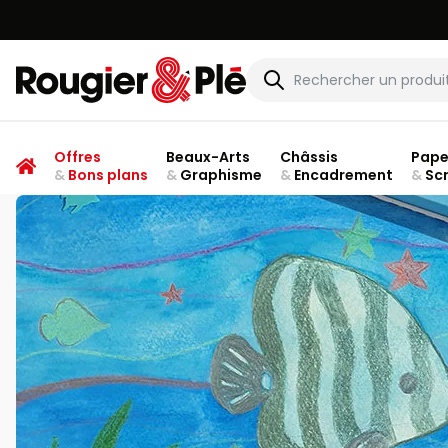
Rougier & Plé
Offres
Beaux-Arts
Châssis
Pape
&
Bons plans
&
Graphisme
&
Encadrement
&
Sc