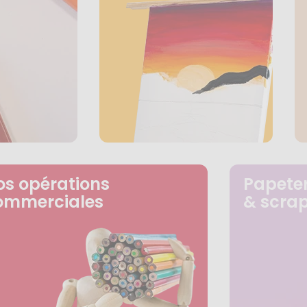
os opérations
Papeter
ommerciales
& scra