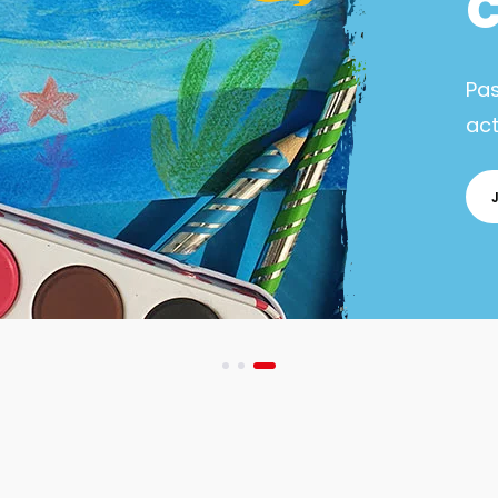
Pa
act