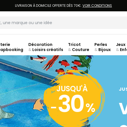
LIVRAISON À DOMICILE OFFERTE DÈS 70€.
VOIR CONDITIONS
terie
Décoration
Tricot
Perles
Jeux
rapbooking
&
Loisirs créatifs
&
Couture
&
Bijoux
&
Enf
ouve
JUSQU'À
JU
30
-
%