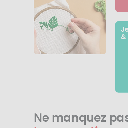
J
&
Ne manquez pa