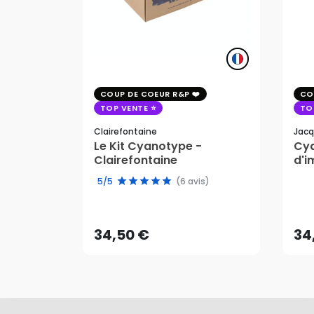
COUP DE COEUR R&P
CO
TOP VENTE
TO
Clairefontaine
Jacq
Le Kit Cyanotype -
Cya
Clairefontaine
d'i
pho
5/5
(6 avis)
34,50 €
34
AJOUTER AU PANIER
34,50 €
34