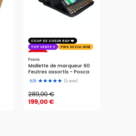
COUP DE COEUR R&P
EXCLU WE
TOP VENTE
PRIX EXCLU WEB
PRIX EXC
PROMO
Faber-Cast
Posca
Trousse 
Mallette de marqueur 60
Crayons
58,95 
Feutres assortis - Posca
289,00 €
edition 
49,51 
5/5
(2 avis)
199,00 €
289,00 €
58,95 
AJOUTER AU PANIER
199,00 €
49,51 