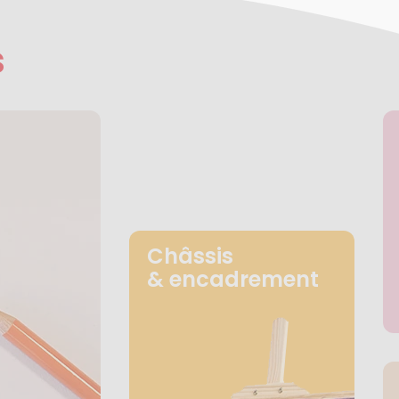
s
Châssis
& encadrement