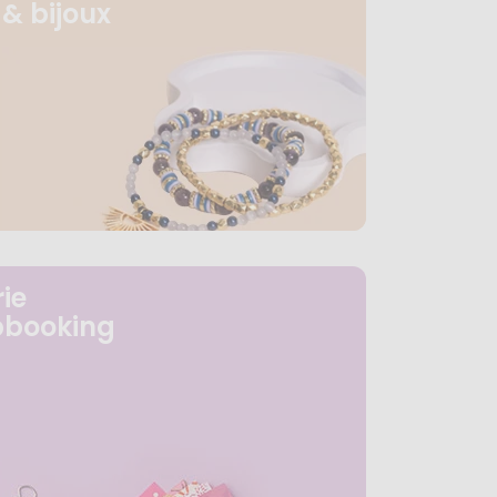
& bijoux
ie
pbooking