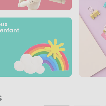
eux
 enfant
s