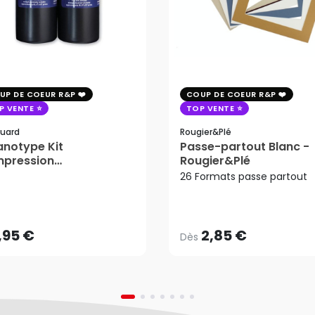
UP DE COEUR R&P
COUP DE COEUR R&P
P VENTE
TOP VENTE
uard
Rougier&plé
notype Kit
Passe-partout Blanc -
mpression
Rougier&Plé
tosensible - Jacquard
26 Formats passe partout
2,85 €
Dès
,95 €
AJOUTER AU PANIER
,95 €
2,85 €
Dès