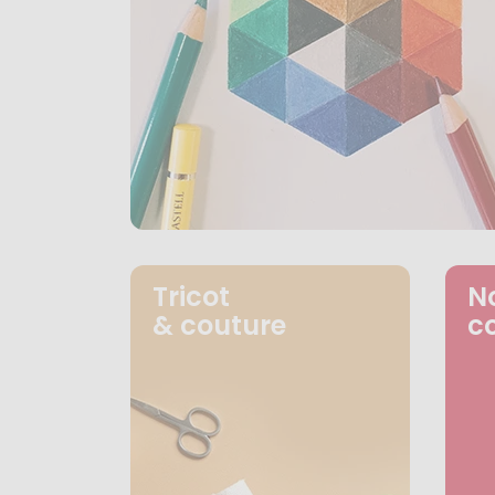
Tricot
N
& couture
c