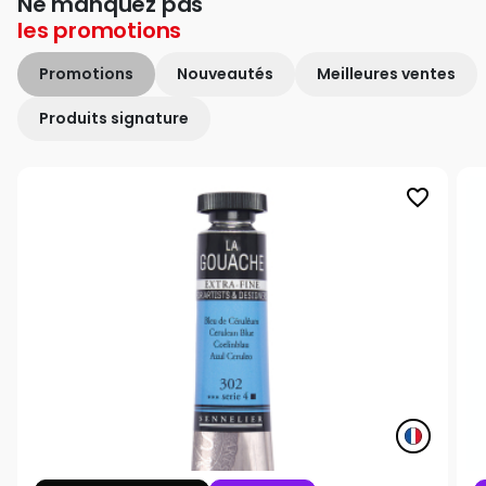
Ne manquez pas
les
promotions
Promotions
Nouveautés
Meilleures ventes
Produits signature
favorite_border