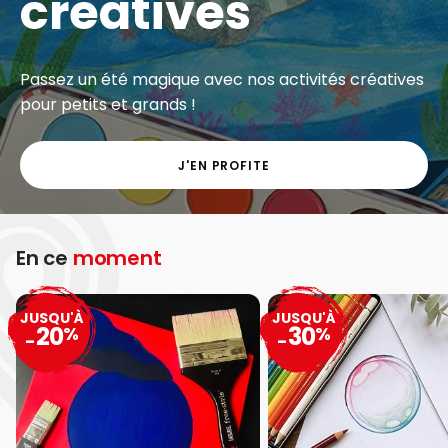
créatives
Passez un été magique avec nos activités créatives
pour petits et grands !
J'EN PROFITE
En ce
moment
JUSQU'À
JUSQU'À
20
30
%
%
-
-