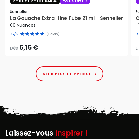
COUP DE COEUR R&P
TOP VENTE
Sennelier
F
La Gouache Extra-fine Tube 21 ml - Sennelier
C
60 Nuances
+
5/5
(1 avis)
5,15 €
Dès
D
VOIR PLUS DE PRODUITS
Laissez-vous
inspirer !