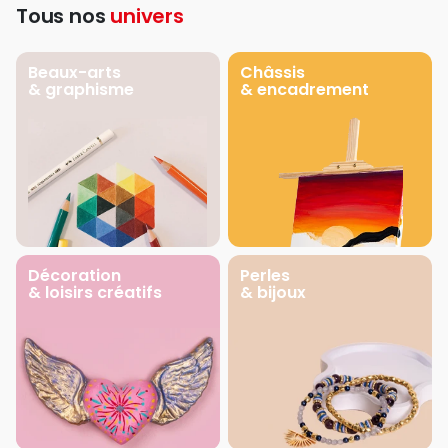
Tous nos
univers
Beaux-arts
Châssis
& graphisme
& encadrement
Décoration
Perles
& loisirs créatifs
& bijoux