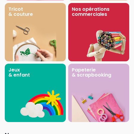
Tricot
Nos opérations
& couture
commerciales
Jeux
Papeterie
& enfant
& scrapbooking