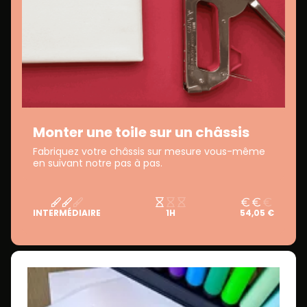
Monter une toile sur un châssis
Fabriquez votre châssis sur mesure vous-même
en suivant notre pas à pas.
INTERMÉDIAIRE
1H
54,05 €