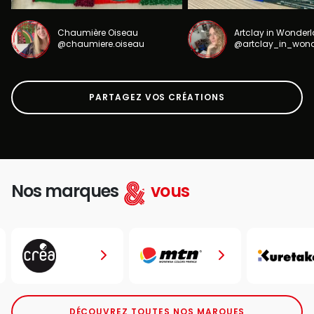
Chaumière Oiseau
Artclay in Wonder
@chaumiere.oiseau
@artclay_in_won
PARTAGEZ VOS CRÉATIONS
Nos marques
vous
DÉCOUVREZ TOUTES NOS MARQUES