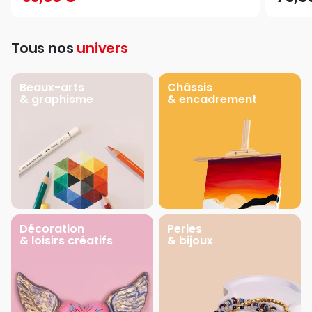
Tous nos
univers
Beaux-arts
Châssis
& graphisme
& encadrement
Décoration
Perles
& loisirs créatifs
& bijoux