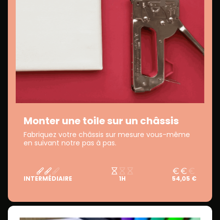
Monter une toile sur un châssis
Fabriquez votre châssis sur mesure vous-même
en suivant notre pas à pas.
INTERMÉDIAIRE
1H
54,05 €