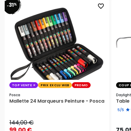
31
%
favorite_border
-
TOP VENTE
PRIX EXCLU WEB
PROMO
COUP 
Posca
Dayligh
Mallette 24 Marqueurs Peinture - Posca
Table 
5/5
144,00 €
99,00 €
75,0