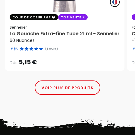
COUP DE COEUR R&P
TOP VENTE
Sennelier
F
La Gouache Extra-fine Tube 21 ml - Sennelier
C
60 Nuances
+
5/5
(1 avis)
5,15 €
Dès
D
VOIR PLUS DE PRODUITS