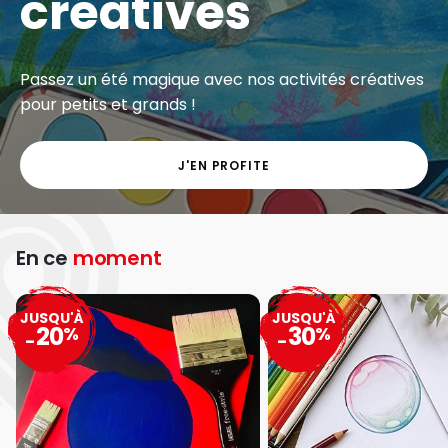
créatives
Passez un été magique avec nos activités créatives
pour petits et grands !
J'EN PROFITE
En ce
moment
JUSQU'À
JUSQU'À
20
30
%
%
-
-