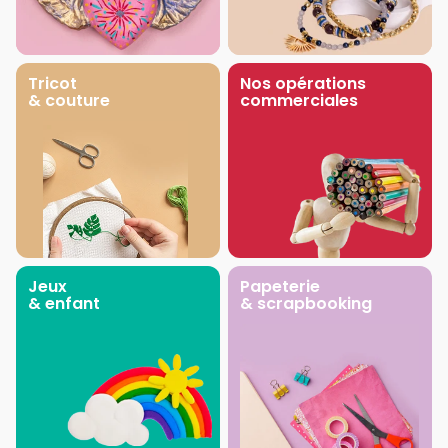
Tricot
Nos opérations
& couture
commerciales
Jeux
Papeterie
& enfant
& scrapbooking