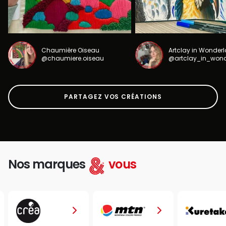
Chaumière Oiseau
Artclay in Wonder
@chaumiere.oiseau
@artclay_in_won
PARTAGEZ VOS CRÉATIONS
Nos marques
vous